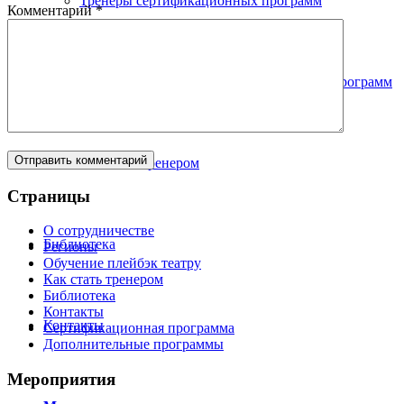
Тренеры сертификационных программ
Комментарий
*
Тренеры базового курса и тематических программ
Как стать тренером
Страницы
О сотрудничестве
Библиотека
Регионы
Обучение плейбэк театру
Как стать тренером
Библиотека
Контакты
Контакты
Сертификационная программа
Дополнительные программы
Мероприятия