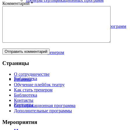
Тренеры сертификационных программ
Комментарий
*
Тренеры базового курса и тематических программ
Как стать тренером
Страницы
О сотрудничестве
Библиотека
Регионы
Обучение плейбэк театру
Как стать тренером
Библиотека
Контакты
Контакты
Сертификационная программа
Дополнительные программы
Мероприятия