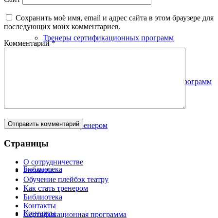
Сохранить моё имя, email и адрес сайта в этом браузере для
последующих моих комментариев.
Тренеры сертификационных программ
Комментарий
*
Тренеры базового курса и тематических программ
Как стать тренером
Страницы
О сотрудничестве
Библиотека
Регионы
Обучение плейбэк театру
Как стать тренером
Библиотека
Контакты
Контакты
Сертификационная программа