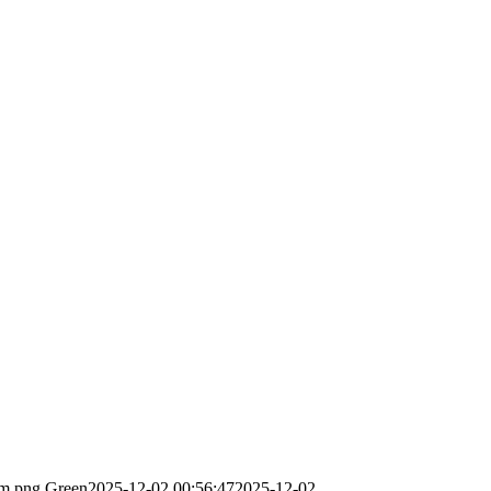
sm.png
Green
2025-12-02 00:56:47
2025-12-02