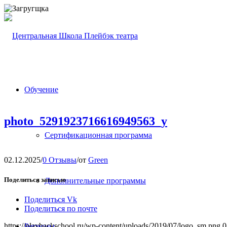
Обучение
photo_5291923716616949563_y
Сертификационная программа
02.12.2025
/
0 Отзывы
/
от
Green
Поделиться записью
Дополнительные программы
Поделиться Vk
Поделиться по почте
https://playbackschool.ru/wp-content/uploads/2019/07/logo_sm.png
0
Регионы