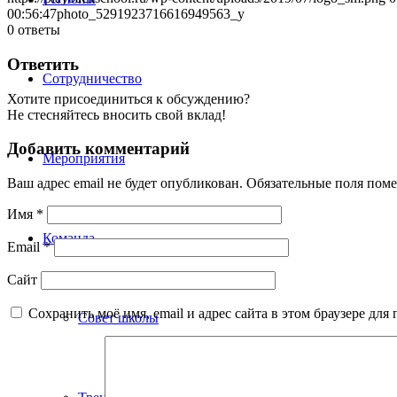
00:56:47
photo_5291923716616949563_y
0
ответы
Ответить
Сотрудничество
Хотите присоединиться к обсуждению?
Не стесняйтесь вносить свой вклад!
Добавить комментарий
Мероприятия
Ваш адрес email не будет опубликован.
Обязательные поля пом
Имя
*
Команда
Email
*
Сайт
Сохранить моё имя, email и адрес сайта в этом браузере д
Совет школы