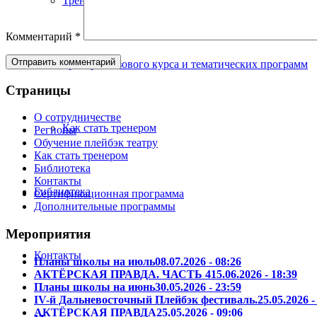
Тренеры сертификационных программ
Комментарий
*
Тренеры базового курса и тематических программ
Страницы
О сотрудничестве
Как стать тренером
Регионы
Обучение плейбэк театру
Как стать тренером
Библиотека
Контакты
Библиотека
Сертификационная программа
Дополнительные программы
Мероприятия
Контакты
Планы школы на июль
08.07.2026 - 08:26
АКТЁРСКАЯ ПРАВДА. ЧАСТЬ 4
15.06.2026 - 18:39
Планы школы на июнь
30.05.2026 - 23:59
IV-й Дальневосточный Плейбэк фестиваль.
25.05.2026 -
АКТЁРСКАЯ ПРАВДА
25.05.2026 - 09:06