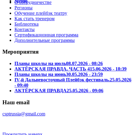
Меню
О сотрудничестве
Регионы
Обучение плейбэк театру
Как стать тренером
Библиотека
Контакты
Сертификационная программа
Дополнительные программы
Мероприятия
Планы школы на июль
08.07.2026 - 08:26
АКТЁРСКАЯ ПРАВДА. ЧАСТЬ 4
15.06.2026 - 18:39
Планы школы на июнь
30.05.2026 - 23:59
IV-й Дальневосточный Плейбэк фестиваль.
25.05.2026
- 09:40
АКТЁРСКАЯ ПРАВДА
25.05.2026 - 09:06
Наш email
csptrussia@gmail.com
Прокрутить наверх