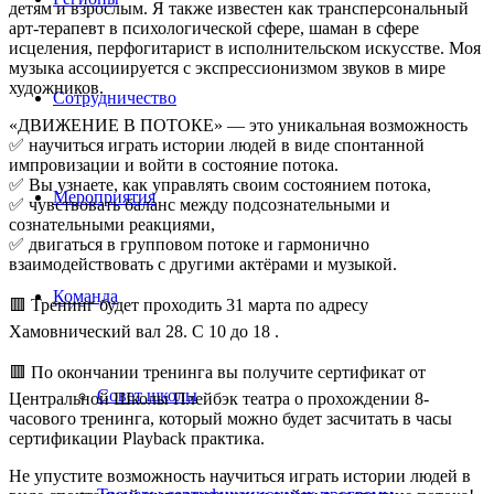
детям и взрослым. Я также известен как трансперсональный
арт-терапевт в психологической сфере, шаман в сфере
исцеления, перфогитарист в исполнительском искусстве. Моя
музыка ассоциируется с экспрессионизмом звуков в мире
художников.
Сотрудничество
«ДВИЖЕНИЕ В ПОТОКЕ» — это уникальная возможность
✅ научиться играть истории людей в виде спонтанной
импровизации и войти в состояние потока.
✅ Вы узнаете, как управлять своим состоянием потока,
Мероприятия
✅ чувствовать баланс между подсознательными и
сознательными реакциями,
✅ двигаться в групповом потоке и гармонично
взаимодействовать с другими актёрами и музыкой.
Команда
🟥 Тренинг будет проходить 31 марта по адресу
Хамовнический вал 28. С 10 до 18 .
🟥 По окончании тренинга вы получите сертификат от
Совет школы
Центральной Школы Плейбэк театра о прохождении 8-
часового тренинга, который можно будет засчитать в часы
сертификации Playback практика.
Не упустите возможность научиться играть истории людей в