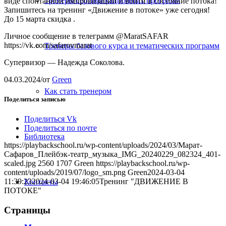
Тренеры сертификационных программ
виде спонтанной импровизации и войти в состояние потока!
Запишитесь на тренинг «Движение в потоке» уже сегодня!
До 15 марта скидка .
Личное сообщение в телеграмм @MaratSAFAR
https://vk.com/safarovmarat
Тренеры базового курса и тематических программ
Супервизор — Надежда Соколова.
04.03.2024
/
от
Green
Как стать тренером
Поделиться записью
Поделиться Vk
Поделиться по почте
Библиотека
https://playbackschool.ru/wp-content/uploads/2024/03/Марат-
Сафаров_Плейбэк-театр_музыка_IMG_20240229_082324_401-
scaled.jpg
2560
1707
Green
https://playbackschool.ru/wp-
content/uploads/2019/07/logo_sm.png
Green
2024-03-04
11:39:23
2024-03-04 19:46:05
Тренинг "ДВИЖЕНИЕ В
Контакты
ПОТОКЕ"
Страницы