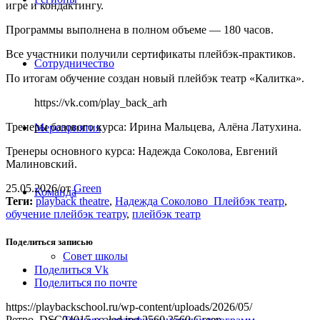
игре и кондактингу.
Программы выполнена в полном объеме — 180 часов.
Все участники получили сертификаты плейбэк-практиков.
Сотрудничество
По итогам обучение создан новый плейбэк театр «Калитка».
https://vk.com/play_back_arh
Тренеры базового курса: Ирина Мальцева, Алёна Латухина.
Мероприятия
Тренеры основного курса: Надежда Соколова, Евгений
Малиновский.
25.05.2026
/
от
Green
Команда
Теги:
playback theatre
,
Надежда Соколово_Плейбэк театр
,
обучение плейбэк театру
,
плейбэк театр
Поделиться записью
Совет школы
Поделиться Vk
Поделиться по почте
https://playbackschool.ru/wp-content/uploads/2026/05/
Ретро_DSC04015-scaled.jpg
2560
2560
Green