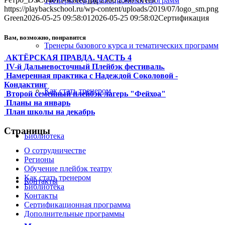
Тренеры сертификационных программ
https://playbackschool.ru/wp-content/uploads/2019/07/logo_sm.png
Green
2026-05-25 09:58:01
2026-05-25 09:58:02
Сертификация
Вам, возможно, понравится
Тренеры базового курса и тематических программ
АКТЁРСКАЯ ПРАВДА. ЧАСТЬ 4
IV-й Дальневосточный Плейбэк фестиваль.
Намеренная практика с Надеждой Соколовой -
Кондактинг
Как стать тренером
Второй семейный плейбэк лагерь "Фейхоа"
Планы на январь
План школы на декабрь
Страницы
Библиотека
О сотрудничестве
Регионы
Обучение плейбэк театру
Как стать тренером
Контакты
Библиотека
Контакты
Сертификационная программа
Дополнительные программы