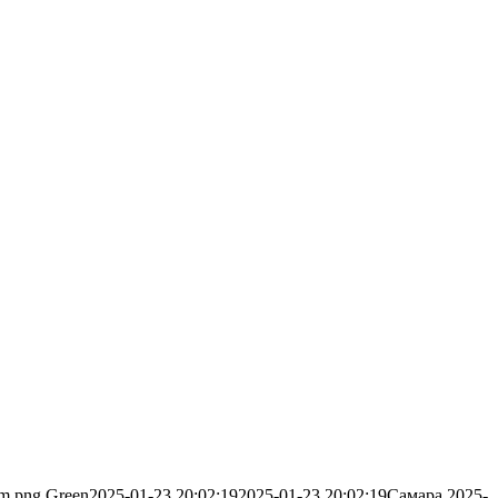
sm.png
Green
2025-01-23 20:02:19
2025-01-23 20:02:19
Самара 2025-