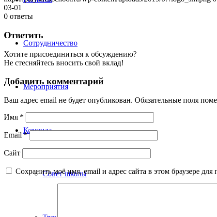
03-01
0
ответы
Ответить
Сотрудничество
Хотите присоединиться к обсуждению?
Не стесняйтесь вносить свой вклад!
Добавить комментарий
Мероприятия
Ваш адрес email не будет опубликован.
Обязательные поля пом
Имя
*
Команда
Email
*
Сайт
Сохранить моё имя, email и адрес сайта в этом браузере д
Совет школы