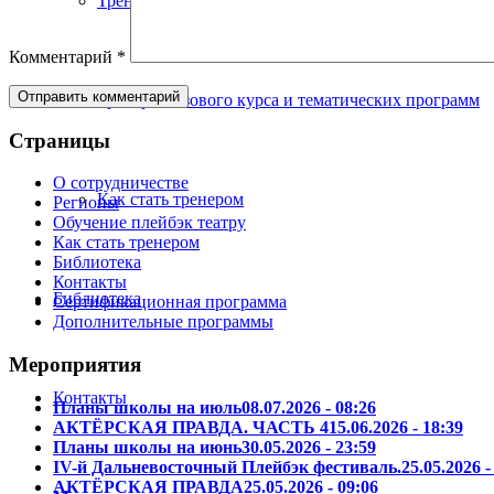
Тренеры сертификационных программ
Комментарий
*
Тренеры базового курса и тематических программ
Страницы
О сотрудничестве
Как стать тренером
Регионы
Обучение плейбэк театру
Как стать тренером
Библиотека
Контакты
Библиотека
Сертификационная программа
Дополнительные программы
Мероприятия
Контакты
Планы школы на июль
08.07.2026 - 08:26
АКТЁРСКАЯ ПРАВДА. ЧАСТЬ 4
15.06.2026 - 18:39
Планы школы на июнь
30.05.2026 - 23:59
IV-й Дальневосточный Плейбэк фестиваль.
25.05.2026 -
АКТЁРСКАЯ ПРАВДА
25.05.2026 - 09:06