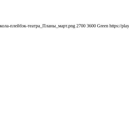
я-школа-плейбэк-театра_Планы_март.png
2700
3600
Green
https://pl