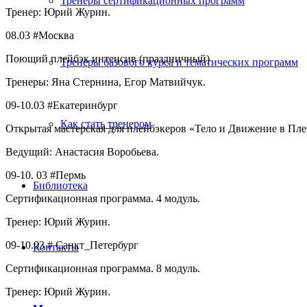
Тренеры сертификационных программ
Тренер: Юрий Журин.
08.03 #Москва
Поющий плейбэк интенсив (праздничный)
Тренеры базового курса и тематических программ
Тренеры: Яна Стернина, Егор Матвийчук.
09-10.03 #Екатеринбург
Как стать тренером
Открытая мастерская для плейбэкеров «Тело и Движение в Пле
Ведущий: Анастасия Воробьева.
09-10. 03 #Пермь
Библиотека
Сертификационная программа. 4 модуль.
Тренер: Юрий Журин.
09-10.03 # Санкт_Петербург
Контакты
Сертификационная программа. 8 модуль.
Тренер: Юрий Журин.