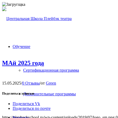
Обучение
МАй 2025 года
Сертификационная программа
15.05.2025
/
0 Отзывы
/
от
Green
Поделиться записью
Дополнительные программы
Поделиться Vk
Поделиться по почте
https://playbackschool.ru/wp-content/uploads/2019/07/logo_sm.png
0
Регионы