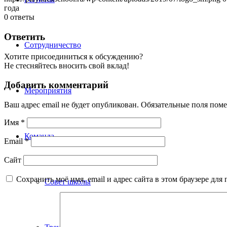
года
0
ответы
Ответить
Сотрудничество
Хотите присоединиться к обсуждению?
Не стесняйтесь вносить свой вклад!
Добавить комментарий
Мероприятия
Ваш адрес email не будет опубликован.
Обязательные поля пом
Имя
*
Команда
Email
*
Сайт
Сохранить моё имя, email и адрес сайта в этом браузере д
Совет школы