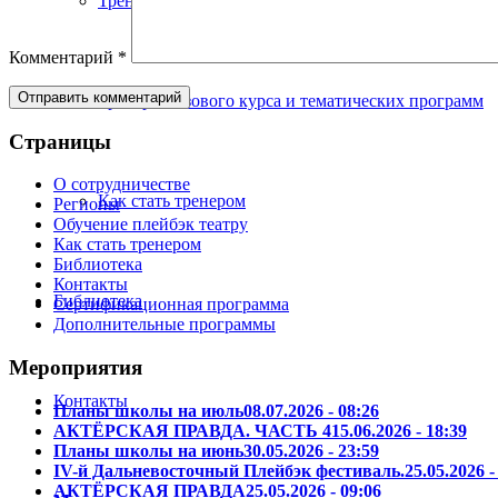
Тренеры сертификационных программ
Комментарий
*
Тренеры базового курса и тематических программ
Страницы
О сотрудничестве
Как стать тренером
Регионы
Обучение плейбэк театру
Как стать тренером
Библиотека
Контакты
Библиотека
Сертификационная программа
Дополнительные программы
Мероприятия
Контакты
Планы школы на июль
08.07.2026 - 08:26
АКТЁРСКАЯ ПРАВДА. ЧАСТЬ 4
15.06.2026 - 18:39
Планы школы на июнь
30.05.2026 - 23:59
IV-й Дальневосточный Плейбэк фестиваль.
25.05.2026 -
АКТЁРСКАЯ ПРАВДА
25.05.2026 - 09:06