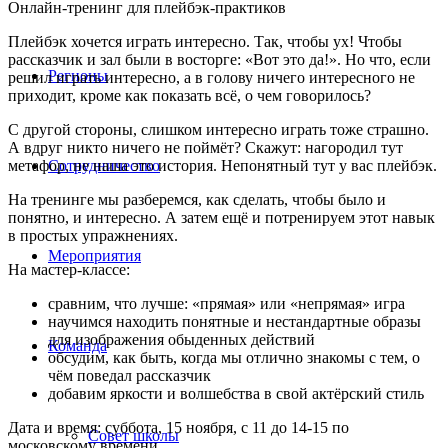
Онлайн-тренинг для плейбэк-практиков
Плейбэк хочется играть интересно. Так, чтобы ух! Чтобы
рассказчик и зал были в восторге: «Вот это да!». Но что, если
Регионы
решил играть интересно, а в голову ничего интересного не
приходит, кроме как показать всё, о чем говорилось?
С другой стороны, слишком интересно играть тоже страшно.
А вдруг никто ничего не поймёт? Скажут: нагородил тут
метафор, не наша это история. Непонятный тут у вас плейбэк.
Сотрудничество
На тренинге мы разберемся, как сделать, чтобы было и
понятно, и интересно. А затем ещё и потренируем этот навык
в простых упражнениях.
Мероприятия
На мастер-классе:
сравним, что лучше: «прямая» или «непрямая» игра
научимся находить понятные и нестандартные образы
для изображения обыденных действий
Команда
обсудим, как быть, когда мы отлично знакомы с тем, о
чём поведал рассказчик
добавим яркости и волшебства в свой актёрский стиль
Дата и время: суббота, 15 ноября, с 11 до 14-15 по
Совет школы
московскому времени