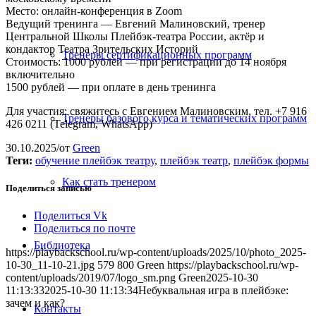
Место: онлайн-конференция в Zoom
Ведущий тренинга — Евгений Малиновский, тренер
Центральной Школы Плейбэк-театра России, актёр и
кондактор Театра Зрительских Историй
Тренеры сертификационных программ
Стоимость: 1000 рублей — при регистрации до 14 ноября
включительно
1500 рублей — при оплате в день тренинга
Для участия: свяжитесь с Евгением Малиновским, тел. +7 916
Тренеры базового курса и тематических программ
426 0211 (Telegram, WhatsApp)
30.10.2025
/
от
Green
Теги:
обучение плейбэк театру
,
плейбэк театр
,
плейбэк формы
Как стать тренером
Поделиться записью
Поделиться Vk
Поделиться по почте
Библиотека
https://playbackschool.ru/wp-content/uploads/2025/10/photo_2025-
10-30_11-10-21.jpg
579
800
Green
https://playbackschool.ru/wp-
content/uploads/2019/07/logo_sm.png
Green
2025-10-30
11:13:33
2025-10-30 11:13:34
Небуквальная игра в плейбэке:
зачем и как?
Контакты