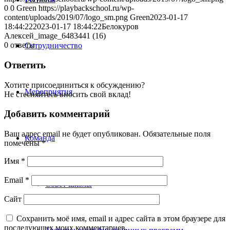
0
0
Green
https://playbackschool.ru/wp-
content/uploads/2019/07/logo_sm.png
Green
2023-01-17
18:44:22
2023-01-17 18:44:22
Белокуров
Алексей_image_6483441 (16)
0
ответы
Сотрудничество
Ответить
Хотите присоединиться к обсуждению?
Мероприятия
Не стесняйтесь вносить свой вклад!
Добавить комментарий
Ваш адрес email не будет опубликован.
Обязательные поля
Команда
помечены
*
Имя
*
Email
*
Совет школы
Сайт
Сохранить моё имя, email и адрес сайта в этом браузере для
последующих моих комментариев.