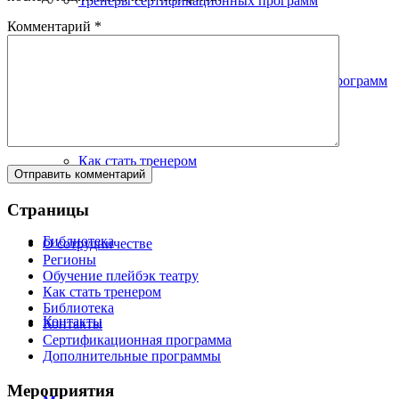
Тренеры сертификационных программ
Комментарий
*
Тренеры базового курса и тематических программ
Как стать тренером
Страницы
Библиотека
О сотрудничестве
Регионы
Обучение плейбэк театру
Как стать тренером
Библиотека
Контакты
Контакты
Сертификационная программа
Дополнительные программы
Мероприятия