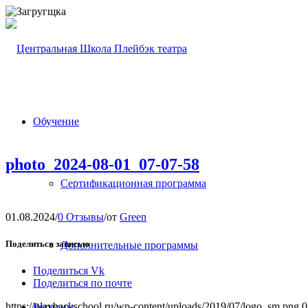
Обучение
photo_2024-08-01_07-07-58
Сертификационная программа
01.08.2024
/
0 Отзывы
/
от
Green
Поделиться записью
Дополнительные программы
Поделиться Vk
Поделиться по почте
https://playbackschool.ru/wp-content/uploads/2019/07/logo_sm.png
0
Регионы