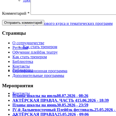
Тренеры сертификационных программ
Комментарий
*
Тренеры базового курса и тематических программ
Страницы
О сотрудничестве
Как стать тренером
Регионы
Обучение плейбэк театру
Как стать тренером
Библиотека
Контакты
Библиотека
Сертификационная программа
Дополнительные программы
Мероприятия
Контакты
Планы школы на июль
08.07.2026 - 08:26
АКТЁРСКАЯ ПРАВДА. ЧАСТЬ 4
15.06.2026 - 18:39
Планы школы на июнь
30.05.2026 - 23:59
IV-й Дальневосточный Плейбэк фестиваль.
25.05.2026 -
АКТЁРСКАЯ ПРАВДА
25.05.2026 - 09:06