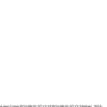
sm.png
Green
2024-08-01 07:13:24
2024-08-01 07:13:24
photo_2024-